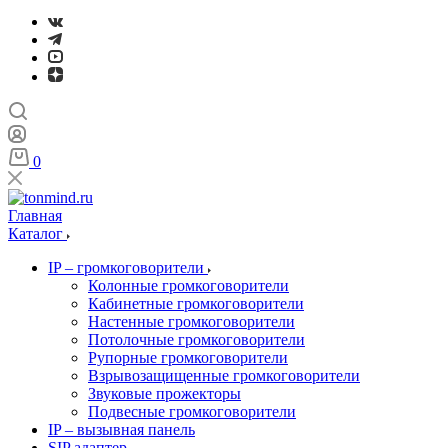
0
Главная
Каталог
IP – громкоговорители
Колонные громкоговорители
Кабинетные громкоговорители
Настенные громкоговорители
Потолочные громкоговорители
Рупорные громкоговорители
Взрывозащищенные громкоговорители
Звуковые прожекторы
Подвесные громкоговорители
IP – вызывная панель
SIP адаптер