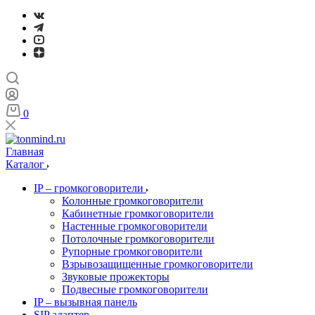
0
Главная
Каталог
IP – громкоговорители
Колонные громкоговорители
Кабинетные громкоговорители
Настенные громкоговорители
Потолочные громкоговорители
Рупорные громкоговорители
Взрывозащищенные громкоговорители
Звуковые прожекторы
Подвесные громкоговорители
IP – вызывная панель
SIP адаптер