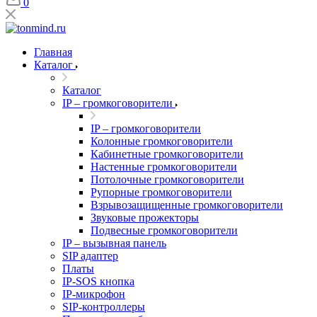
0
Главная
Каталог
Каталог
IP – громкоговорители
IP – громкоговорители
Колонные громкоговорители
Кабинетные громкоговорители
Настенные громкоговорители
Потолочные громкоговорители
Рупорные громкоговорители
Взрывозащищенные громкоговорители
Звуковые прожекторы
Подвесные громкоговорители
IP – вызывная панель
SIP адаптер
Платы
IP-SOS кнопка
IP-микрофон
SIP-контроллеры